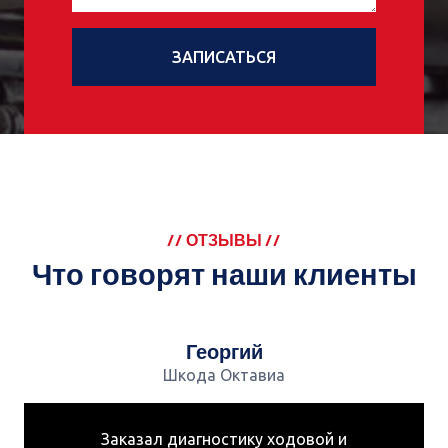
ЗАПИСАТЬСЯ
// ОТЗЫВЫ //
Что говорят наши клиенты
Георгий
Ге
ода Октавиа
Шкода
агностику ходовой и
Заказал диагн